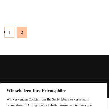
Beitragsnavigation
Seite
Seite
1
2
Praxis Susanne Grothey | Designed by Jule Litzcke |
Fashion Diva |
Wir schätzen Ihre Privatsphäre
Entwickelt von
Blossom Themes
. Bereitgestellt von
WordPress
.
Wir verwenden Cookies, um Ihr Surferlebnis zu verbessern,
personalisierte Anzeigen oder Inhalte einzusetzen und unseren