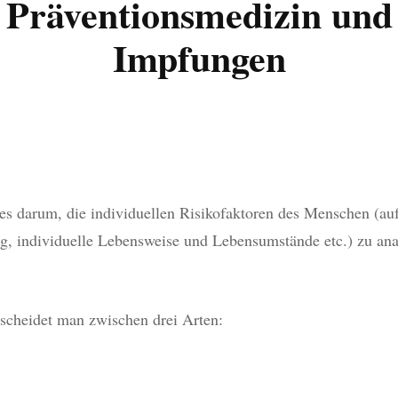
Präventionsmedizin und
UNSCH
CANAN ÜSTÜN-ER
Impfungen
RSORGE
SANELA KOCAN
UNG
AYLINE SAKIROVSKI
JAHR
LEA KRÄTSCHMER
es darum, die individuellen Risikofaktoren des Menschen (au
ONTINENZ UND
ng, individuelle Lebensweise und Lebensumstände etc.) zu an
ODENSCHWÄCHE
IE
rscheidet man zwischen drei Arten:
IONSMEDIZIN
FUNGEN