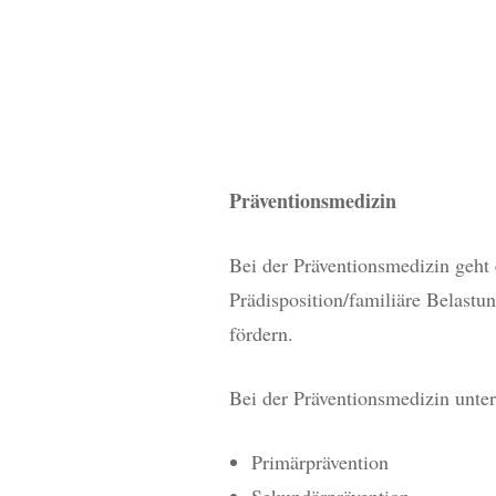
KINDERW
KREBSVO
VERHÜT
Präventionsmedizin
WECHSEL
Bei der Präventionsmedizin geht 
HARNINK
Prädisposition/familiäre Belastu
BECKENB
fördern.
ONKOLOG
Bei der Präventionsmedizin unte
PRÄVENT
UND IMP
Primärprävention