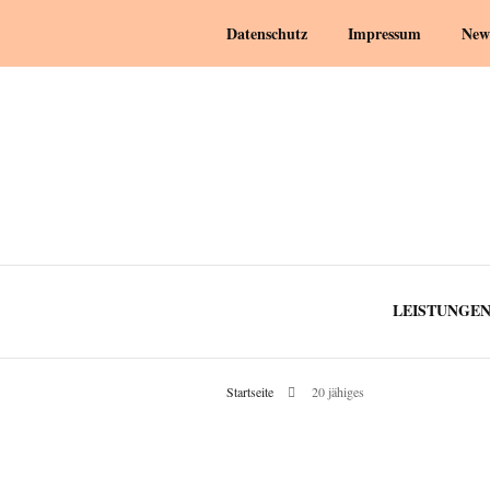
Datenschutz
Impressum
New
LEISTUNGE
Startseite
20 jähiges
YOGA
SCHWAN