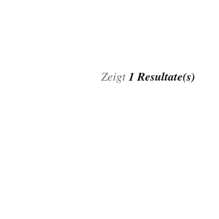
KINDERW
KREBSVO
VERHÜT
Zeigt
1 Resultate(s)
WECHSEL
HARNINK
BECKENB
ONKOLOG
PRÄVENT
UND IMP