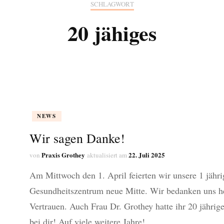
SCHLAGWORT
UNSCH
CANAN ÜSTÜN-ER
20 jähiges
RSORGE
SANELA KOCAN
UNG
AYLINE SAKIROVSKI
JAHR
LEA KRÄTSCHMER
NEWS
ONTINENZ UND
Wir sagen Danke!
ODENSCHWÄCHE
Praxis Grothey
22. Juli 2025
von
aktualisiert am
IE
Am Mittwoch den 1. April feierten wir unsere 1 jähri
IONSMEDIZIN
Gesundheitszentrum neue Mitte. Wir bedanken uns he
FUNGEN
Vertrauen. Auch Frau Dr. Grothey hatte ihr 20 jähri
bei dir! Auf viele weitere Jahre!