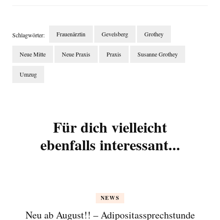
Frauenärztin
Gevelsberg
Grothey
Schlagwörter:
Neue Mitte
Neue Praxis
Praxis
Susanne Grothey
Umzug
Beitragsnavigation
Für dich vielleicht
ebenfalls interessant...
NEWS
Neu ab August!! – Adipositassprechstunde